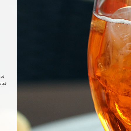
met
atst