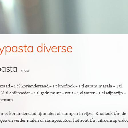
ypasta diverse
pasta
(India)
nzaad – 1 ½ korianderzaad – 1 t knoflook – 1 tl garam masala – 1 tl
 tl chilipoeder – 1 tl gedr. munt – zout – 1 el water – 2 el wijnazijn –
roensap.
met korianderzaad fijnmalen of stampen in vijzel. Knoflook t/m de
gen en verder malen of stampen. Roer het zout t/m citroensap erdoo