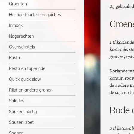
Groenten
Bij gebruik d
Hartige taarten en quiches
Groen
Inmaak
Nagerechten
1 tl koriand
Ovenschotels
korianderstee
groene peper
Pasta
Pesto en tapenade
Korianderste
komijn roost
Quick quick slow
de andere in
Rijst en andere granen
de soja en l
Salades
Rode 
Sauzen, hartig
Sauzen, zoet
2 tl ketoemba
Soepen