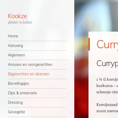
Kookze
plezier in koken
Navigatie
Spring naar inhoud
Home
Curr
Aanvang
Algemeen
Curry
Amuses en voorgerechten
Bijgerechten en diversen
1 ½ tl komij
Borrelhapjes
kurkuma – 1 ½
scheutje cit
Dips & smeersels
Dressing
Komijnzaad 
munt toevoe
Gevogelte