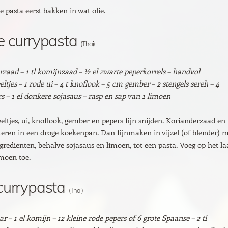
e pasta eerst bakken in wat olie.
e currypasta
(Thai)
erzaad – 1 tl komijnzaad – ½ el zwarte peperkorrels – handvol
ltjes – 1 rode ui – 4 t knoflook – 5 cm gember – 2 stengels sereh – 4
s – 1 el donkere sojasaus – rasp en sap van 1 limoen
eltjes, ui, knoflook, gember en pepers fijn snijden. Korianderzaad en
eren in een droge koekenpan. Dan fijnmaken in vijzel (of blender) 
grediënten, behalve sojasaus en limoen, tot een pasta. Voeg op het la
imoen toe.
currypasta
(Thai)
r – 1 el komijn – 12 kleine rode pepers of 6 grote Spaanse – 2 tl