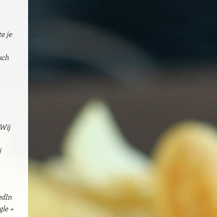
e je
sch
 Wij
j
edIn
gle +