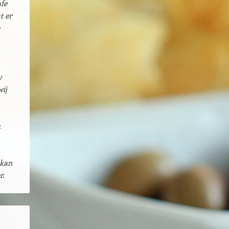
afe
t er
w
wij
.
 kan
r.