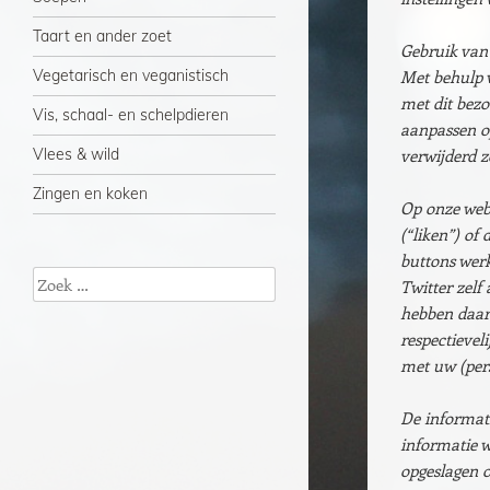
Taart en ander zoet
Gebruik van 
Vegetarisch en veganistisch
Met behulp v
met dit bezo
Vis, schaal- en schelpdieren
aanpassen o
Vlees & wild
verwijderd z
Zingen en koken
Op onze web
(“liken”) of
buttons werk
Zoeken
Twitter zelf
hebben daar 
respectievel
met uw (pers
De informati
informatie w
opgeslagen o