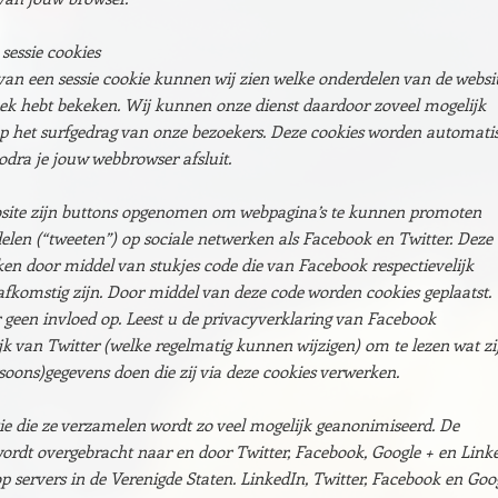
sessie cookies
an een sessie cookie kunnen wij zien welke onderdelen van de websit
ek hebt bekeken. Wij kunnen onze dienst daardoor zoveel mogelijk
p het surfgedrag van onze bezoekers. Deze cookies worden automati
odra je jouw webbrowser afsluit.
site zijn buttons opgenomen om webpagina’s te kunnen promoten
 delen (“tweeten”) op sociale netwerken als Facebook en Twitter. Deze
en door middel van stukjes code die van Facebook respectievelijk
 afkomstig zijn. Door middel van deze code worden cookies geplaatst.
geen invloed op. Leest u de privacyverklaring van Facebook
ijk van Twitter (welke regelmatig kunnen wijzigen) om te lezen wat zi
oons)gegevens doen die zij via deze cookies verwerken.
e die ze verzamelen wordt zo veel mogelijk geanonimiseerd. De
ordt overgebracht naar en door Twitter, Facebook, Google + en Link
p servers in de Verenigde Staten. LinkedIn, Twitter, Facebook en Goo