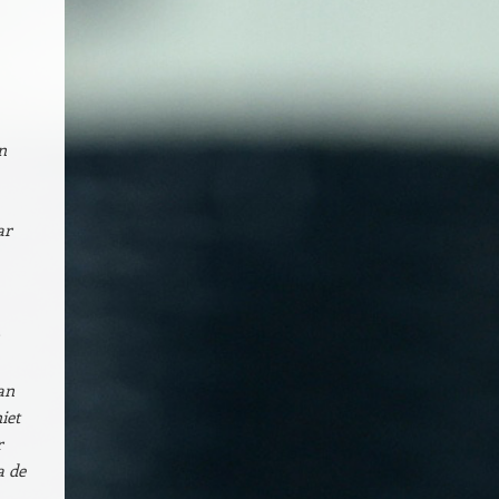
n
ar
an
iet
r
a de