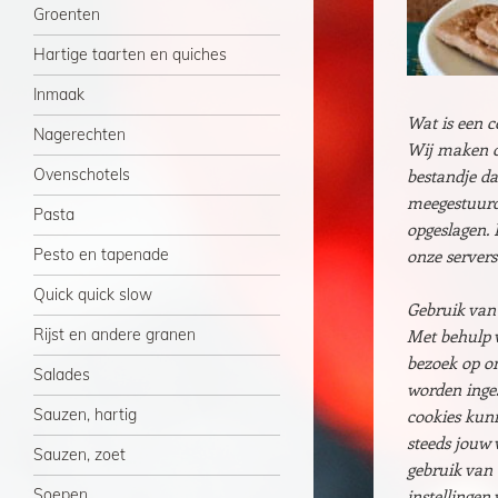
Groenten
Hartige taarten en quiches
Inmaak
Wat is een c
Nagerechten
Wij maken op
Ovenschotels
bestandje da
meegestuurd
Pasta
opgeslagen. 
Pesto en tapenade
onze servers
Quick quick slow
Gebruik van
Rijst en andere granen
Met behulp 
bezoek op on
Salades
worden inge
Sauzen, hartig
cookies kunn
steeds jouw 
Sauzen, zoet
gebruik van 
Soepen
instellingen