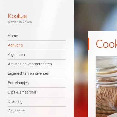
Kookze
plezier in koken
Navigatie
Spring naar inhoud
Home
Cook
Aanvang
Algemeen
Amuses en voorgerechten
Bijgerechten en diversen
Borrelhapjes
Dips & smeersels
Dressing
Gevogelte