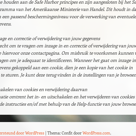
 te houden aan de Safe Harbor principes en zijn aangesloten bij het S
ramma van het Amerikaanse Ministerie van Handel. Dit houdt in da
an een passend beschermingsniveau voor de verwerking van eventuele
evens.
age en correctie of verwijdering van jouw gegevens
recht om te vragen om inzage in en correctie of verwijdering van jou
ie hiervoor onze contactpagina. Om misbruik te voorkomen kunnen 
ragen om je adequaat te identificeren. Wanneer het gaat om inzage in
vens gekoppeld aan een cookie, dien je een kopie van het cookie in
te sturen. Je kunt deze terug vinden in de instellingen van je browser
hakelen van cookies en verwijdering daarvan
tie omtrent het in- en uitschakelen en het verwijderen van cookies
 de instructies en/of met behulp van de Help-functie van jouw browse
dersteund door WordPress
|
Thema: Confit door
WordPress.com
.