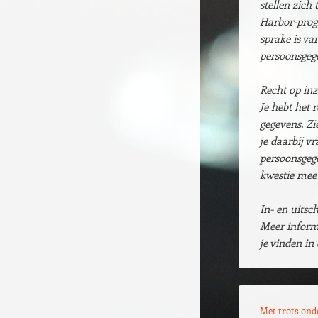
stellen zich
Harbor-prog
sprake is v
persoonsgeg
Recht op inz
Je hebt het 
gegevens. Z
je daarbij v
persoonsgege
kwestie mee 
In- en uitsc
Meer informa
je vinden in
Met trots on