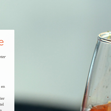
e
oter
t en
ier
tel
m,