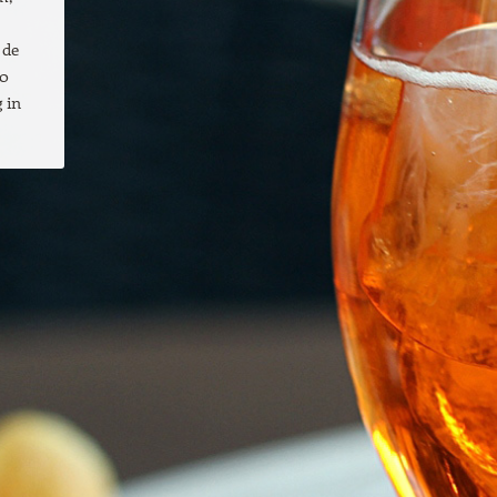
 de
10
 in