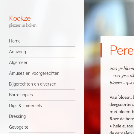
Kookze
plezier in koken
Navigatie
Spring naar inhoud
Home
Pere
Aanvang
Algemeen
200 gr bloem 
Amuses en voorgerechten
– 100 gr suik
bloem – 3-4 r
Bijgerechten en diversen
Borrelhapjes
Van bloem, b
deegsoorten,
Dips & smeersels
met bloem be
Dressing
Roer de boter
+ hele ei toe
Gevogelte
de gemalen 