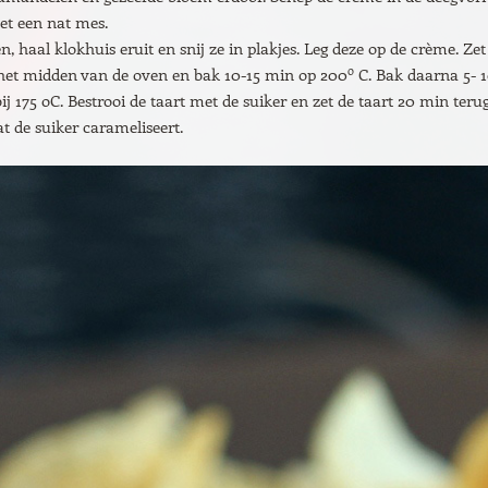
met een nat mes.
n, haal klokhuis eruit en snij ze in plakjes. Leg deze op de crème. Zet
o
 het midden van de oven en bak 10-15 min op 200
C. Bak daarna 5- 
ij 175 oC. Bestrooi de taart met de suiker en zet de taart 20 min terug
t de suiker carameliseert.