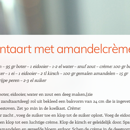
ntaart met amandelcrèm
– 95 gr boter – 1 eidooier – 1-2 el water – snuf zout – crème: 100 gr b
er – 1 ei – 1 eidooier – 2 tl kirsch – 100 gr gemalen amandelen – 15 gr
ijpe peren – 2-3 el suiker
oter, eidooier, water en zout een deeg maken,(zie
 zandtaartdeeg) rol uit bekleed een bakvorm van 24 cm die is ingeve
stoven. Zet 30 min in de koelkast.
Crème:
 zacht , voeg de suiker toe en klop tot de suiker oplost. Voeg de eidoo
 en klop tot een luchtige crème. Klop de kirsch er geleidelijk door. Spa
amandelen en gezeefde bloem erdoor. Schep de crème in de deegvor