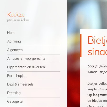
Kookze
plezier in koken
Navigatie
Spring naar inhoud
Home
Biet
Aanvang
sina
Algemeen
Amuses en voorgerechten
600 gr gekoo
Bijgerechten en diversen
water – pepe
Borrelhapjes
Bietjes pell
Dips & smeersels
snijden. Sin
Dressing
Op laag vuu
de bietjes r
Gevogelte
Op smaak ma