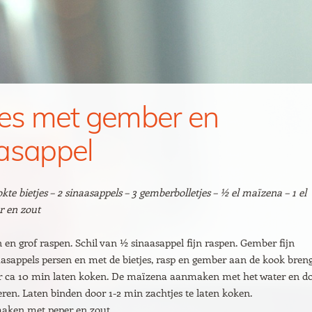
jes met gember en
asappel
kte bietjes – 2 sinaasappels – 3 gemberbolletjes – ½ el maïzena – 1 el
r en zout
en en grof raspen. Schil van ½ sinaasappel fijn raspen. Gember fijn
aasappels persen en met de bietjes, rasp en gember aan de kook bren
r ca 10 min laten koken. De maïzena aanmaken met het water en d
oeren. Laten binden door 1-2 min zachtjes te laten koken.
ken met peper en zout.