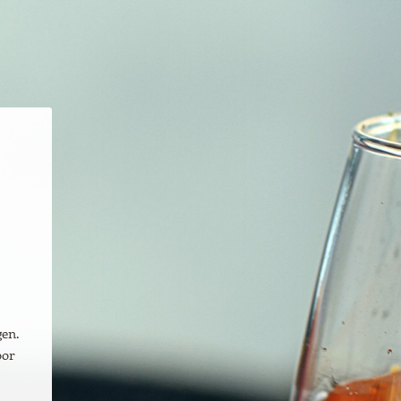
gen.
oor