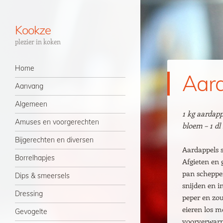
Kookze
plezier in koken
Navigatie
Spring naar inhoud
Home
Aard
Aanvang
Algemeen
1 kg aardapp
Amuses en voorgerechten
bloem – 1 dl
Bijgerechten en diversen
Aardappels s
Borrelhapjes
Afgieten en 
pan scheppen
Dips & smeersels
snijden en i
Dressing
peper en zo
eieren los m
Gevogelte
voorverwar