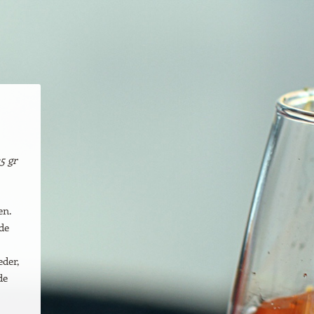
5 gr
en.
 de
eder,
de