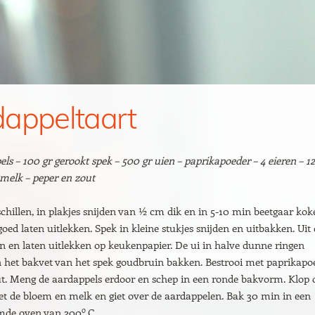
appeltaart
els – 100 gr gerookt spek – 500 gr uien – paprikapoeder – 4 eieren – 12
 melk – peper en zout
chillen, in plakjes snijden van ½ cm dik en in 5-10 min beetgaar kok
goed laten uitlekken. Spek in kleine stukjes snijden en uitbakken. Uit
 en laten uitlekken op keukenpapier. De ui in halve dunne ringen
n het bakvet van het spek goudbruin bakken. Bestrooi met paprikapo
ut. Meng de aardappels erdoor en schep in een ronde bakvorm. Klop 
et de bloem en melk en giet over de aardappelen. Bak 30 min in een
o
mde oven van 200
C.