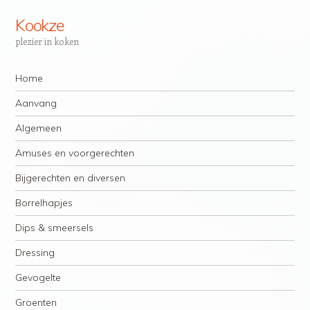
Kookze
plezier in koken
Navigatie
Spring naar inhoud
Home
Aanvang
Algemeen
Amuses en voorgerechten
Bijgerechten en diversen
Borrelhapjes
Dips & smeersels
Dressing
Gevogelte
Groenten