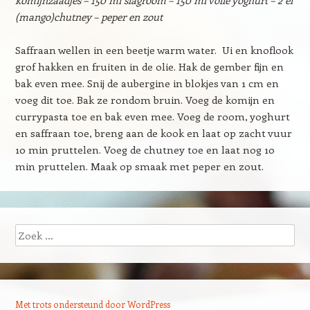
komijnzaadjes – 150 ml slagroom – 150 ml volle yoghurt – 2 el
(mango)chutney – peper en zout
Saffraan wellen in een beetje warm water. Ui en knoflook
grof hakken en fruiten in de olie. Hak de gember fijn en
bak even mee. Snij de aubergine in blokjes van 1 cm en
voeg dit toe. Bak ze rondom bruin. Voeg de komijn en
currypasta toe en bak even mee. Voeg de room, yoghurt
en saffraan toe, breng aan de kook en laat op zacht vuur
10 min pruttelen. Voeg de chutney toe en laat nog 10
min pruttelen. Maak op smaak met peper en zout.
Zoeken
Met trots ondersteund door WordPress