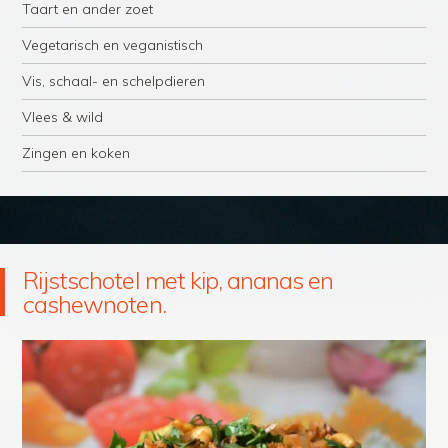
Taart en ander zoet
Vegetarisch en veganistisch
Vis, schaal- en schelpdieren
Vlees & wild
Zingen en koken
Rijstschotel met kip, ananas en
cashewnoten.