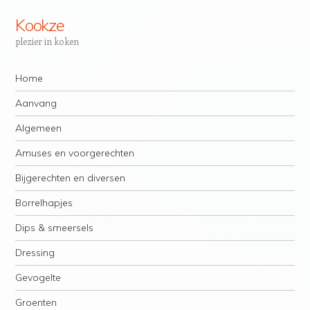
Kookze
plezier in koken
Navigatie
Spring naar inhoud
Home
Aanvang
Algemeen
Amuses en voorgerechten
Bijgerechten en diversen
Borrelhapjes
Dips & smeersels
Dressing
Gevogelte
Groenten