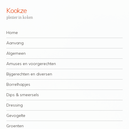
Kookze
plezier in koken
Navigatie
Spring naar inhoud
Home
Aanvang
Algemeen
Amuses en voorgerechten
Bijgerechten en diversen
Borrelhapjes
Dips & smeersels
Dressing
Gevogelte
Groenten