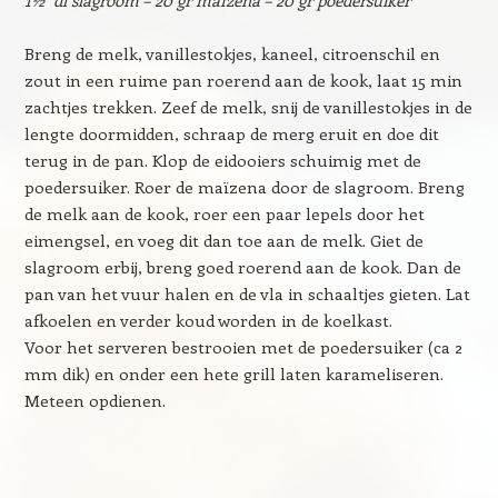
1½ dl slagroom – 20 gr maïzena – 20 gr poedersuiker
Breng de melk, vanillestokjes, kaneel, citroenschil en
zout in een ruime pan roerend aan de kook, laat 15 min
zachtjes trekken. Zeef de melk, snij de vanillestokjes in de
lengte doormidden, schraap de merg eruit en doe dit
terug in de pan. Klop de eidooiers schuimig met de
poedersuiker. Roer de maïzena door de slagroom. Breng
de melk aan de kook, roer een paar lepels door het
eimengsel, en voeg dit dan toe aan de melk. Giet de
slagroom erbij, breng goed roerend aan de kook. Dan de
pan van het vuur halen en de vla in schaaltjes gieten. Lat
afkoelen en verder koud worden in de koelkast.
Voor het serveren bestrooien met de poedersuiker (ca 2
mm dik) en onder een hete grill laten karameliseren.
Meteen opdienen.