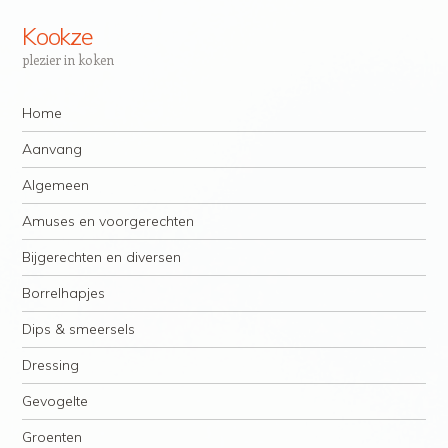
Kookze
plezier in koken
Navigatie
Spring naar inhoud
Home
Aanvang
Algemeen
Amuses en voorgerechten
Bijgerechten en diversen
Borrelhapjes
Dips & smeersels
Dressing
Gevogelte
Groenten