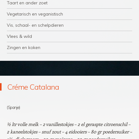
Taart en ander zoet
Vegetarisch en veganistisch
Vis, schaal- en schelpdieren
Vlees & wild
Zingen en koken
Créme Catalana
(Spanje)
½ ltr volle melk – 2 vanillestokjes – 2 el geraspte citroenschil –
2 kaneelstokjes – snuf zout – 4 eidooiers – 80 gr poedersuiker –