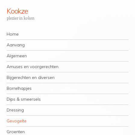
Kookze
plezier in koken
Navigatie
Spring naar inhoud
Home
Aanvang
Algemeen
Amuses en voorgerechten
Bijgerechten en diversen
Borrelhapjes
Dips & smeersels
Dressing
Gevogelte
Groenten