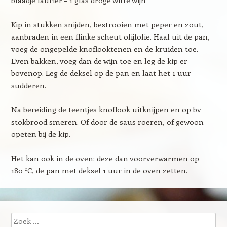
blaadje laurier – 1 glas droge witte wijn
Kip in stukken snijden, bestrooien met peper en zout,
aanbraden in een flinke scheut olijfolie. Haal uit de pan,
voeg de ongepelde knoflooktenen en de kruiden toe.
Even bakken, voeg dan de wijn toe en leg de kip er
bovenop. Leg de deksel op de pan en laat het 1 uur
sudderen.
Na bereiding de teentjes knoflook uitknijpen en op bv
stokbrood smeren. Of door de saus roeren, of gewoon
opeten bij de kip.
Het kan ook in de oven: deze dan voorverwarmen op
o
180
C, de pan met deksel 1 uur in de oven zetten.
Zoeken