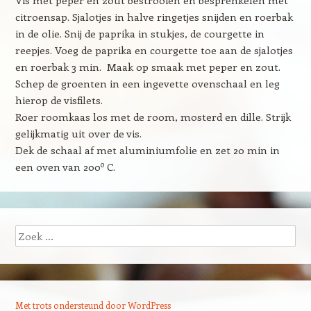
Vis met peper en zout bestrooien en besprenkelen met
citroensap. Sjalotjes in halve ringetjes snijden en roerbak
in de olie. Snij de paprika in stukjes, de courgette in
reepjes. Voeg de paprika en courgette toe aan de sjalotjes
en roerbak 3 min. Maak op smaak met peper en zout.
Schep de groenten in een ingevette ovenschaal en leg
hierop de visfilets.
Roer roomkaas los met de room, mosterd en dille. Strijk
gelijkmatig uit over de vis.
Dek de schaal af met aluminiumfolie en zet 20 min in
o
een oven van 200
C.
Zoeken
Met trots ondersteund door WordPress