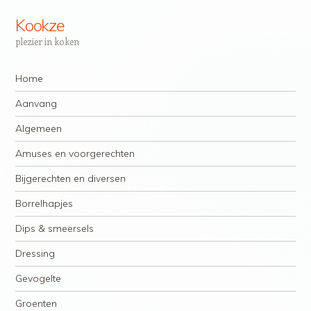
Kookze
plezier in koken
Navigatie
Spring naar inhoud
Home
Aanvang
Algemeen
Amuses en voorgerechten
Bijgerechten en diversen
Borrelhapjes
Dips & smeersels
Dressing
Gevogelte
Groenten