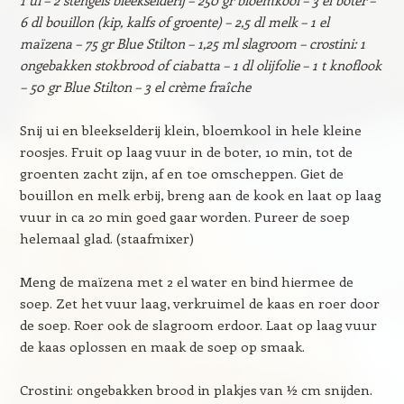
1 ui – 2 stengels bleekselderij – 250 gr bloemkool – 3 el boter –
6 dl bouillon (kip, kalfs of groente) – 2,5 dl melk – 1 el
maïzena – 75 gr Blue Stilton – 1,25 ml slagroom – crostini: 1
ongebakken stokbrood of ciabatta – 1 dl olijfolie – 1 t knoflook
– 50 gr Blue Stilton – 3 el crème fraîche
Snij ui en bleekselderij klein, bloemkool in hele kleine
roosjes. Fruit op laag vuur in de boter, 10 min, tot de
groenten zacht zijn, af en toe omscheppen. Giet de
bouillon en melk erbij, breng aan de kook en laat op laag
vuur in ca 20 min goed gaar worden. Pureer de soep
helemaal glad. (staafmixer)
Meng de maïzena met 2 el water en bind hiermee de
soep. Zet het vuur laag, verkruimel de kaas en roer door
de soep. Roer ook de slagroom erdoor. Laat op laag vuur
de kaas oplossen en maak de soep op smaak.
Crostini: ongebakken brood in plakjes van ½ cm snijden.