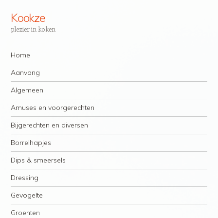
Kookze
plezier in koken
Navigatie
Spring naar inhoud
Home
Aanvang
Algemeen
Amuses en voorgerechten
Bijgerechten en diversen
Borrelhapjes
Dips & smeersels
Dressing
Gevogelte
Groenten