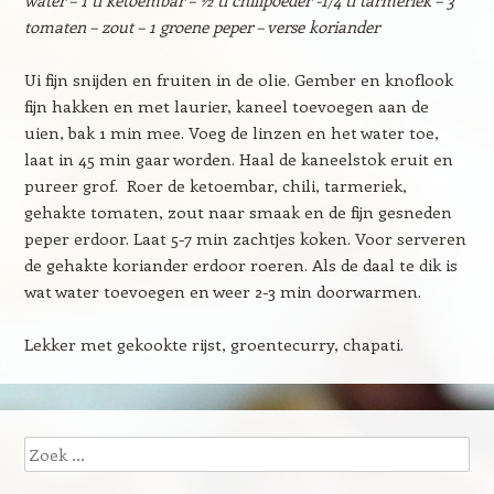
water – 1 tl ketoembar – ½ tl chilipoeder -1/4 tl tarmeriek – 3
tomaten – zout – 1 groene peper – verse koriander
Ui fijn snijden en fruiten in de olie. Gember en knoflook
fijn hakken en met laurier, kaneel toevoegen aan de
uien, bak 1 min mee. Voeg de linzen en het water toe,
laat in 45 min gaar worden. Haal de kaneelstok eruit en
pureer grof. Roer de ketoembar, chili, tarmeriek,
gehakte tomaten, zout naar smaak en de fijn gesneden
peper erdoor. Laat 5-7 min zachtjes koken. Voor serveren
de gehakte koriander erdoor roeren. Als de daal te dik is
wat water toevoegen en weer 2-3 min doorwarmen.
Lekker met gekookte rijst, groentecurry, chapati.
Zoeken