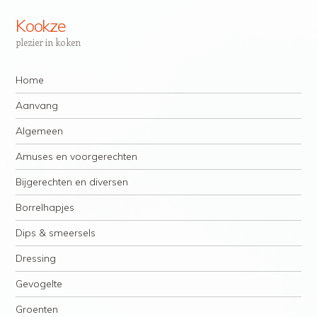
Kookze
plezier in koken
Navigatie
Spring naar inhoud
Home
Aanvang
Algemeen
Amuses en voorgerechten
Bijgerechten en diversen
Borrelhapjes
Dips & smeersels
Dressing
Gevogelte
Groenten