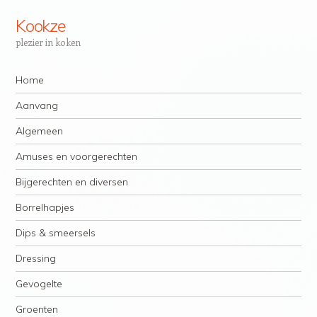
Kookze
plezier in koken
Navigatie
Spring naar inhoud
Home
Aanvang
Algemeen
Amuses en voorgerechten
Bijgerechten en diversen
Borrelhapjes
Dips & smeersels
Dressing
Gevogelte
Groenten