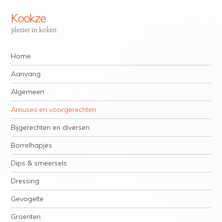
Kookze
plezier in koken
Navigatie
Spring naar inhoud
Home
Aanvang
Algemeen
Amuses en voorgerechten
Bijgerechten en diversen
Borrelhapjes
Dips & smeersels
Dressing
Gevogelte
Groenten