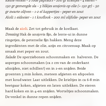
kleine venkel – 2 rode paprika’s – 200 gr krieltjes – 4 eieren –
150 gr gemengde sla – 3 blikjes ansjovis op olie (= 150 gr) – 50
gr zwarte olijven – 1-2 el kappertjes – peper en zout
Aïoli: 1 eidooier – 1 t knoflook – 200 ml olijfolie- peper en zout
Maak de
aïoli
. Zet tot gebruik in de koelkast.
Dressing:
Hak de ansjovis fijn, de lente-ui in dunne
ringetjes, de peterselie fijn hakken. Meng deze
ingrediënten met de olie, azijn en citroensap. Maak op
smaak met peper en zout.
Salade
: De sperziebonen schoonmaken en halveren. De
asperges schoonmaken (ca 2 cm van de onderkant
afsnijden, niet schillen!) en in 2-en snijden. Beide
groenten 3 min koken, meteen afgieten en afspoelen
met koud water. Laat uitlekken. De krieltjes in ca 6-8 min
beetgaar koken, afgieten en laten uitlekken. De eieren
hard koken en in 4-en snijden. Worteltjes schoonmaken.
De venkel in dunne repen snijden.