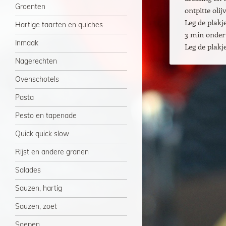
Groenten
ontpitte olij
Leg de plakj
Hartige taarten en quiches
3 min onder 
Inmaak
Leg de plakj
Nagerechten
Ovenschotels
Pasta
Pesto en tapenade
Quick quick slow
Rijst en andere granen
Salades
Sauzen, hartig
Sauzen, zoet
Soepen