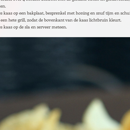
ven.
es kaas op een bakplaat, besprenkel met honing en snuf tijm en schui
een hete grill, zodat de bovenkant van de kaas lichtbruin kleurt.
es kaas op de sla en serveer meteen.