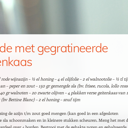
de met gegratineerde
enkaas
l rode wijnazijn – ½ el honing – 4 el olijfolie – 2 el walnootolie – ½ tl ti
n – peper en zout – 150 gr gemengde sla (bv. frisee, rucola, lollo ross
 40 gr walnoten – 20 zwarte olijven – 4 plakken verse geitenkaas van 
 (bv Bettine Blanc) – 2 el honing – snuf tijm
sing de azijn t/m zout goed mengen (kan goed in een afgesloten
De sla schoonmaken en in kleinere stukken scheuren. Meng het met 
verdeel over 4 borden. Bestrooi met de gehakte noten en gehalveerde,