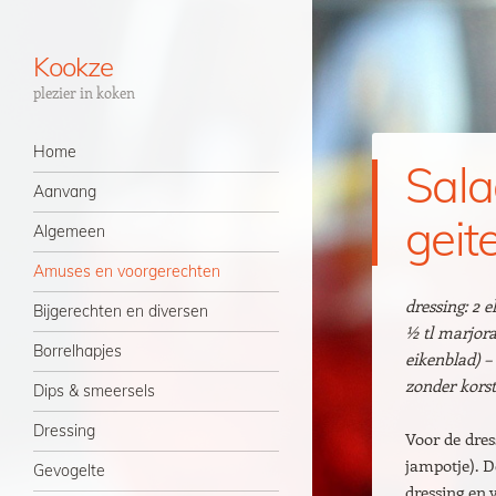
Kookze
plezier in koken
Navigatie
Spring naar inhoud
Home
Sala
Aanvang
geit
Algemeen
Amuses en voorgerechten
dressing: 2 e
Bijgerechten en diversen
½ tl marjoraa
Borrelhapjes
eikenblad) –
zonder korst
Dips & smeersels
Dressing
Voor de dres
jampotje). 
Gevogelte
dressing en 