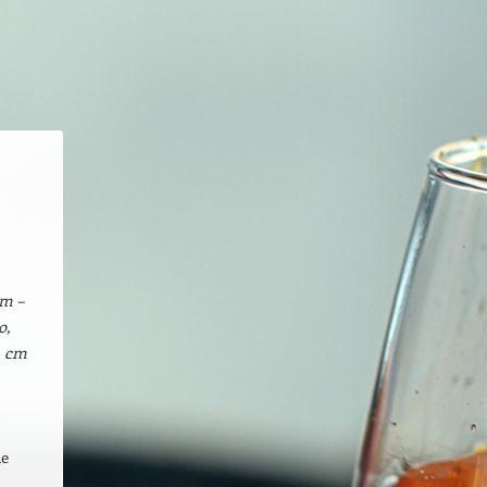
jm –
o,
1 cm
de