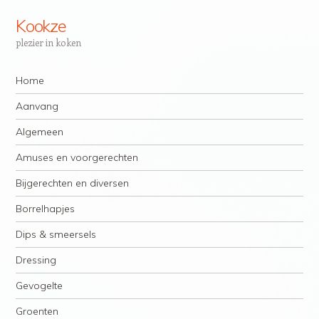
Kookze
plezier in koken
Navigatie
Spring naar inhoud
Home
Aanvang
Algemeen
Amuses en voorgerechten
Bijgerechten en diversen
Borrelhapjes
Dips & smeersels
Dressing
Gevogelte
Groenten