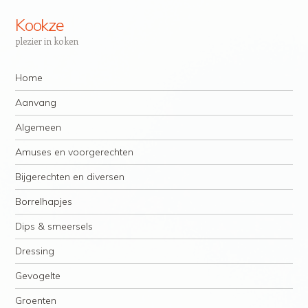
Kookze
plezier in koken
Navigatie
Spring naar inhoud
Home
Aanvang
Algemeen
Amuses en voorgerechten
Bijgerechten en diversen
Borrelhapjes
Dips & smeersels
Dressing
Gevogelte
Groenten