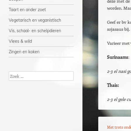
deze met de 
worden. Maa
Taart en ander zoet
Vegetarisch en veganistisch
Geef er bv 
sojasaus bij
Vis, schaal- en schelpdieren
Vlees & wild
Varieer met 
Zingen en koken
Surinaams
:
2-3 el nasi 
Zoeken
Thais:
2-3 el gele 
Met trots on