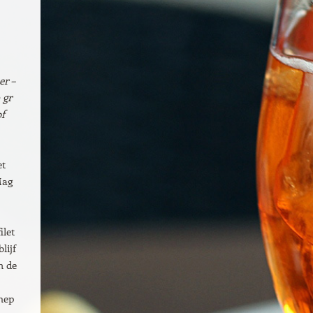
er –
 gr
of
et
Mag
ilet
lijf
n de
chep