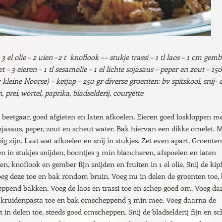
– 3 el olie – 2 uien –2 t knoflook –– stukje trassi – 1 tl laos – 1 cm gemb
et – 3 eieren – 1 tl sesamolie – 1 el lichte sojasaus – peper en zout – 150
kleine Noorse) – ketjap – 250 gr diverse groenten: bv spitskool, snij- 
 prei, wortel, paprika, bladselderij, courgette
t beetgaar, goed afgieten en laten afkoelen. Eieren goed loskloppen m
ojasaus, peper, zout en scheut water. Bak hiervan een dikke omelet. 
ig zijn. Laat wat afkoelen en snij in stukjes. Zet even apart. Groenten
in stukjes snijden, boontjes 3 min blancheren, afspoelen en laten
en, knoflook en gember fijn snijden en fruiten in 1 el olie. Snij de kipf
voeg deze toe en bak rondom bruin. Voeg nu in delen de groenten toe, b
ppend bakken. Voeg de laos en trassi toe en schep goed om. Voeg da
kruidenpasta toe en bak omscheppend 3 min mee. Voeg daarna de
st in delen toe, steeds goed omscheppen. Snij de bladselderij fijn en s