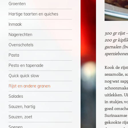
Groenten
Hartige taarten en quiches
Inmaak
300 gr rijst 
Nagerechten
200 gr kipfil
Ovenschotels
garnalen (bv 
sperziebonen,
Pasta
Pesto en tapenade
Kook de rijs
sesamolie, s
Quick quick slow
nog wat sapp
Rijst en andere granen
schoonmaken 
uitlekken. Ui
Salades
in stukjes, 
Sauzen, hartig
goed omsche
Surinaamse 
Sauzen, zoet
gekookte rij
Soepen