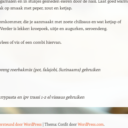
garnalen en in stukjes gesneden eieren door de nasi. Laat goed warm
k op smaak met peper, zout en ketjap.
komkommer, die je aanmaakt met zoete chilisaus en wat ketjap of
. Verder is lekker: kroepoek, uitje en augurken, seroendeng.
vlees of vis of een combi hiervan.
goreng roerbakmix (pot, falajobi, Surinaams) gebruiken
currypasta en
ipv trassi 1-2 el vissaus gebruiken
dersteund door WordPress
|
Thema: Confit door
WordPress.com
.