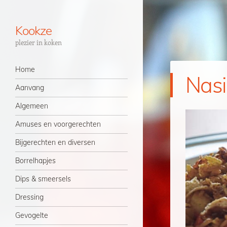
Kookze
plezier in koken
Navigatie
Spring naar inhoud
Home
Nasi
Aanvang
Algemeen
Amuses en voorgerechten
Bijgerechten en diversen
Borrelhapjes
Dips & smeersels
Dressing
Gevogelte