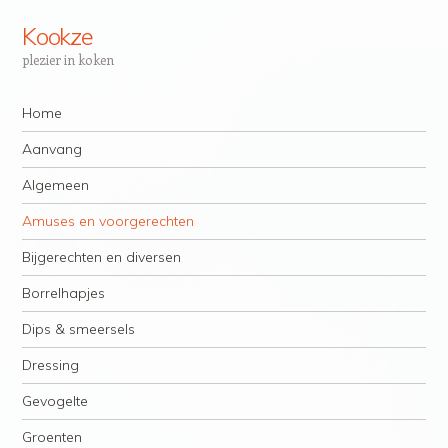
Kookze
plezier in koken
Navigatie
Spring naar inhoud
Home
Aanvang
Algemeen
Amuses en voorgerechten
Bijgerechten en diversen
Borrelhapjes
Dips & smeersels
Dressing
Gevogelte
Groenten