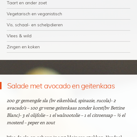
Taart en ander zoet
Vegetarisch en veganistisch
Vis, schaal- en schelpdieren
Vlees & wild
Zingen en koken
Salade met avocado en geitenkaas
200 gr gemengde sla (bv eikenblad, spinazie, rucola)- 2
avacado’s – 100 gr verse geitenkaas zonder korst(bv Bettine
Blanc)- 3 el olijfolie – 1 el walnootolie – 1 el citroensap – ½ el
mosterd – peper en zout